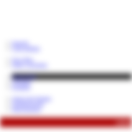
Startseite
Coins aufladen
News Blog
Tribut / Geschenke
Fetisch-Shop
Videothek
Fotoalben
About Lady Despina
Verhaltensregeln!
Sklavenpranger
soeben