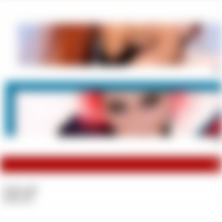
Dei
Fin
Co
Videos:
22
Fotos:
75