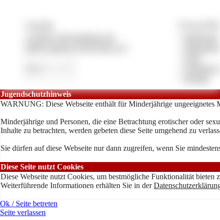
Copyright
Vertrag & Pfl
© 2026 by lady-despina.com
»
Impressum
CMS System by Pay4Coins 12.3
»
Datenschut
»
AGB
»
Anbieterve
»
Kontakt
Jugendschutzhinweis
WARNUNG: Diese Webseite enthält für Minderjährige ungeeignetes M
Minderjährige und Personen, die eine Betrachtung erotischer oder sexu
Inhalte zu betrachten, werden gebeten diese Seite umgehend zu verlass
Sie dürfen auf diese Webseite nur dann zugreifen, wenn Sie mindestens
Diese Seite nutzt Cookies
Diese Webseite nutzt Cookies, um bestmögliche Funktionalität bieten 
Weiterführende Informationen erhälten Sie in der
Datenschutzerklärun
Ok / Seite betreten
Seite verlassen