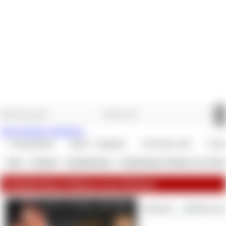
Jetzt kostenlos registrieren.
Versandartikel
Spiele / Aufgaben
Verwöhne mich
Vertr
Shop
»
Verträge
»
Schuldscheine
»
Schuldschein 6 Raten zu je 50 E
Schuldschein 6 Raten zu je 50 Euro
Lieferzeit: