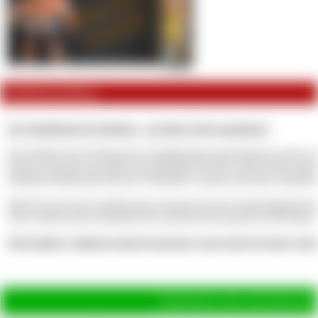
Artikelbeschreibung
Der Schuldschein für Anfänger - um Deine Sucht auszubauen!
Du möchtest das Feeling eines Schuldscheins kennenlernen und an mi
Dann ist das hier nun genau das Richtige für Dich, meine übervorsichti
PayPig-Schuldschein mit nur 6 Monaten Laufzeit und einer monatlich
Mit dem Kauf des Schuldscheins erkennst Du die Schuld bindend bi
Alle weiteren Infos bekommst Du mit dem Download als ZIP-Datei!
Dein kleines Zahlschweinschwänzchen zuckt doch bei dem Geda
Hinterlasse jetzt eine Bewertu