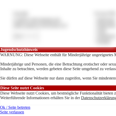
Copyright
Vertrag & Pfl
© 2026 by lady-despina.com
»
Impressum
CMS System by Pay4Coins 12.3
»
Datenschut
»
AGB
»
Anbieterve
»
Kontakt
Jugendschutzhinweis
WARNUNG: Diese Webseite enthält für Minderjährige ungeeignetes M
Minderjährige und Personen, die eine Betrachtung erotischer oder sexu
Inhalte zu betrachten, werden gebeten diese Seite umgehend zu verlass
Sie dürfen auf diese Webseite nur dann zugreifen, wenn Sie mindestens
Diese Seite nutzt Cookies
Diese Webseite nutzt Cookies, um bestmögliche Funktionalität bieten 
Weiterführende Informationen erhälten Sie in der
Datenschutzerklärun
Ok / Seite betreten
Seite verlassen