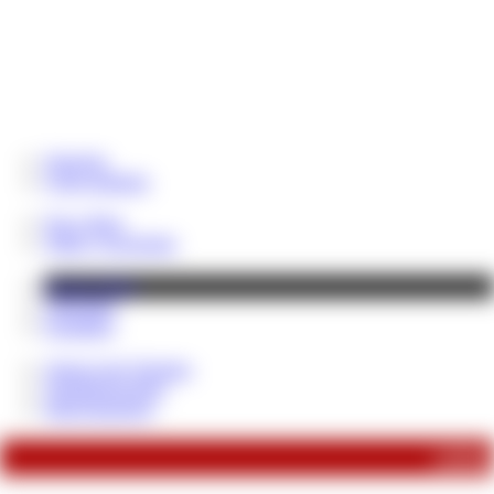
Startseite
Coins aufladen
News Blog
Tribut / Geschenke
Fetisch-Shop
Videothek
Fotoalben
About Lady Despina
Verhaltensregeln!
Sklavenpranger
soeben