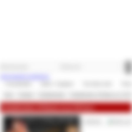
Jetzt kostenlos registrieren.
Versandartikel
Spiele / Aufgaben
Verwöhne mich
Vertr
Shop
»
Verträge
»
Schuldscheine
»
Schuldschein 10 Raten zu je 50 
Schuldschein 10 Raten zu je 50 Euro
Lieferzeit: