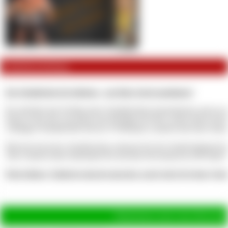
Artikelbeschreibung
Der Schuldschein für Anfänger - um Deine Sucht auszubauen!
Du möchtest das Feeling eines Schuldscheins kennenlernen und an mi
Dann ist das hier nun genau das Richtige für Dich, meine übervorsichti
Anfänger-Schuldschein mit nur 10 Monaten Laufzeit und einer monat
Mit dem Kauf des Schuldscheins erkennst Du die Schuld bindend bi
Alle weiteren Infos bekommst Du mit dem Download als ZIP-Datei!
Dein kleines Zahlschweinschwänzchen zuckt doch bei dem Geda
Hinterlasse jetzt eine Bewertu