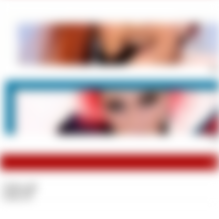
Dei
Fin
Co
Videos:
22
Fotos:
75