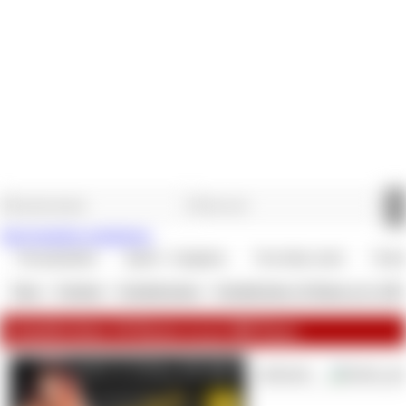
Jetzt kostenlos registrieren.
Versandartikel
Spiele / Aufgaben
Verwöhne mich
Vertr
Shop
»
Verträge
»
Schuldscheine
»
Schuldschein 10 Raten zu je 200
Schuldschein 10 Raten zu je 200 Euro
Lieferzeit: