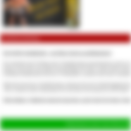
Artikelbeschreibung
Der PayPig Schuldschein - um Deine Sucht zu perfektionieren!
Du möchtest das Feeling eines Schuldscheins kennenlernen und an mi
Dann ist das hier nun genau das Richtige für Dich, meine übervorsichti
PayPig-Schuldschein mit nur 10 Monaten Laufzeit und einer monatli
Mit dem Kauf des Schuldscheins erkennst Du die Schuld bindend bi
Alle weiteren Infos bekommst Du mit dem Download als ZIP-Datei!
Dein kleines Zahlschweinschwänzchen zuckt doch bei dem Geda
Hinterlasse jetzt eine Bewertu