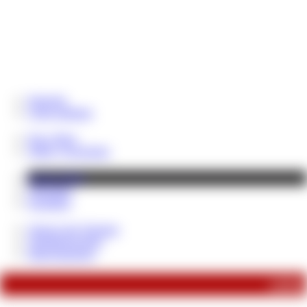
Startseite
Coins aufladen
News Blog
Tribut / Geschenke
Fetisch-Shop
Videothek
Fotoalben
About Lady Despina
Verhaltensregeln!
Sklavenpranger
soeben