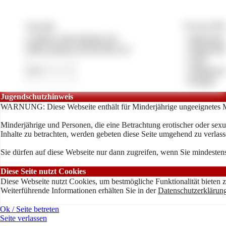
Copyright
Vertrag & Pfl
© 2026 by lady-despina.com
»
Impressum
CMS System by Pay4Coins 12.3
»
Datenschut
»
AGB
»
Anbieterve
»
Kontakt
Jugendschutzhinweis
WARNUNG: Diese Webseite enthält für Minderjährige ungeeignetes M
Minderjährige und Personen, die eine Betrachtung erotischer oder sexu
Inhalte zu betrachten, werden gebeten diese Seite umgehend zu verlass
Sie dürfen auf diese Webseite nur dann zugreifen, wenn Sie mindestens
Diese Seite nutzt Cookies
Diese Webseite nutzt Cookies, um bestmögliche Funktionalität bieten 
Weiterführende Informationen erhälten Sie in der
Datenschutzerklärun
Ok / Seite betreten
Seite verlassen